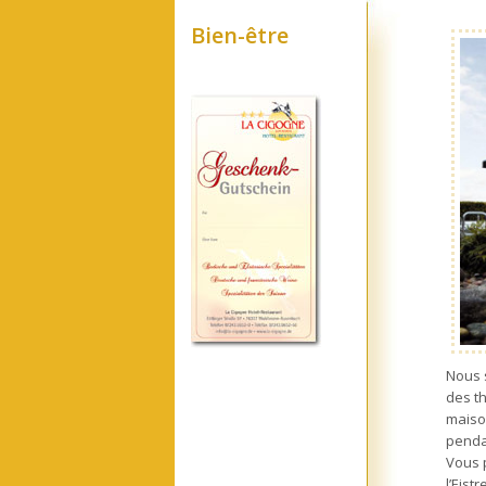
Bien-être
Nous 
des t
maiso
pendan
Vous 
l’Eist