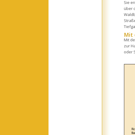
Sie e
über 
Waldb
Straß
Tiefg
Mit 
Mit de
zur H
oder 