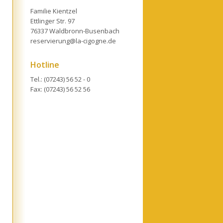
Familie Kientzel
Ettlinger Str. 97
76337 Waldbronn-Busenbach
reservierung@la-cigogne.de
Hotline
Tel.: (07243) 56 52 - 0
Fax: (07243) 56 52 56